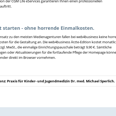
ion der CGM Life eServices garantieren Ihnen einen professionellen
auftritt.
t starten - ohne horrende Einmalkosten.
nsatz zu den meisten Medienagenturen fallen bei web4business keine hor
sten für die Gestaltung an. Die web4business Ärzte-Edition kostet monatli
zzgl. MwSt., die einmalige Einrichtungspauschale beträgt 9,90 €. Sämtliche
gen oder Aktualisierungen für die fortlaufende Pflege der Homepage könne
ender direkt im Browser vornehmen.
enz: Praxis für Kinder- und Jugendmedizin Dr. med. Michael Sperlich.