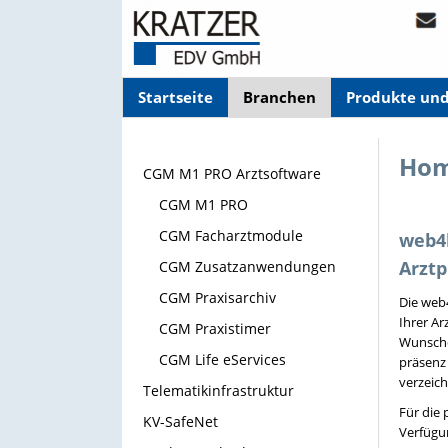
Startseite
Branchen
Produkte un
Hom
CGM M1 PRO Arztsoftware
CGM M1 PRO
CGM Facharztmodule
web4b
Arztp
CGM Zusatzanwendungen
CGM Praxisarchiv
Die web4
Ihrer Ar
CGM Praxistimer
Wunschdo
CGM Life eServices
präsenz
verzeich
Telematikinfrastruktur
Für die 
KV-SafeNet
Verfügun