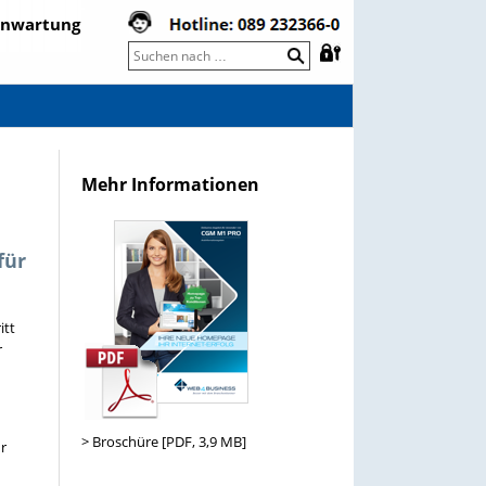
rnwartung
Mehr Informationen
für
itt
r
> Broschüre [PDF, 3,9 MB]
ur