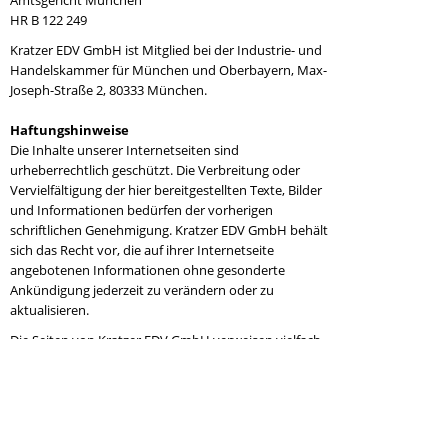
Amtsgericht München
HR B 122 249
Kratzer EDV GmbH ist Mitglied bei der Industrie- und
Handelskammer für München und Oberbayern, Max-
Joseph-Straße 2, 80333 München.
Haftungshinweise
Die Inhalte unserer Internetseiten sind
urheberrechtlich geschützt. Die Verbreitung oder
Vervielfältigung der hier bereitgestellten Texte, Bilder
und Informationen bedürfen der vorherigen
schriftlichen Genehmigung. Kratzer EDV GmbH behält
sich das Recht vor, die auf ihrer Internetseite
angebotenen Informationen ohne gesonderte
Ankündigung jederzeit zu verändern oder zu
aktualisieren.
Die Seiten von Kratzer EDV GmbH verweisen vielfach
auf Seiten fremder Betreiber (sog. Links). Aufgrund
der geltenden rechtlichen Bestimmungen
(Landgericht Hamburg, AZ 312 O 85/98) sei
ausdrücklich darauf hingewiesen, dass Kratzer EDV
GmbH keine Verantwortung für diese Inhalte